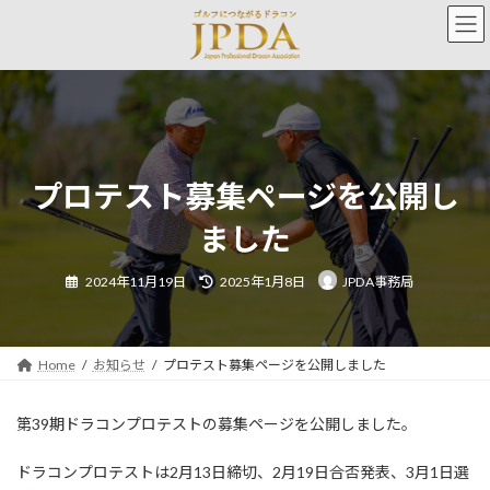
コ
ナ
ン
ビ
テ
ゲ
ン
ー
ツ
シ
へ
ョ
ス
ン
キ
に
ッ
移
プロテスト募集ページを公開し
プ
動
ました
最
2024年11月19日
2025年1月8日
JPDA事務局
終
更
新
日
時
:
Home
お知らせ
プロテスト募集ページを公開しました
第39期ドラコンプロテストの募集ページを公開しました。
ドラコンプロテストは2月13日締切、2月19日合否発表、3月1日選